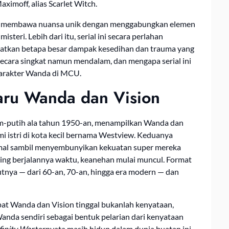
ximoff, alias Scarlet Witch.
membawa nuansa unik dengan menggabungkan elemen
steri. Lebih dari itu, serial ini secara perlahan
hatkan betapa besar dampak kesedihan dan trauma yang
ecara singkat namun mendalam, dan mengapa serial ini
arakter Wanda di MCU.
aru Wanda dan Vision
m-putih ala tahun 1950-an, menampilkan Wanda dan
i istri di kota kecil bernama Westview. Keduanya
mal sambil menyembunyikan kekuatan super mereka
iring berjalannya waktu, keanehan mulai muncul. Format
ikutnya — dari 60-an, 70-an, hingga era modern — dan
t Wanda dan Vision tinggal bukanlah kenyataan,
Wanda sendiri sebagai bentuk pelarian dari kenyataan
finity War
ternyata masih hidup dalam dunia buatan ini,