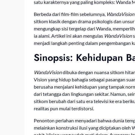
satu karakternya yang paling kompleks: Wanda Ma
Berbeda dari film-film sebelumnya,
WandaVision
sitkom klasik dengan drama psikologis dan unsur mi
mengungkap sisi tergelap dari Wanda, memperli
ia alami. Artikel ini akan mengulas
WandaVision
s
menjadi langkah penting dalam pengembangan k
Sinopsis: Kehidupan B
WandaVision
dibuka dengan nuansa sitkom hita
Vision yang hidup bahagia sebagai pasangan suam
berusaha menjalani kehidupan yang tampak nor
dari tetangga dan lingkungan sekitar. Namun, se
sitkom berubah dari satu era televisi ke era ber
realitas pun mulai terdistorsi.
Penonton perlahan menyadari bahwa dunia tempa
melainkan konstruksi ilusi yang diciptakan oleh 
pahit. Vision yang sudah mati dalam
Avengers: In