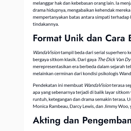
melanggar hak dan kebebasan orang lain. Ia men
drama hidupnya, mengabaikan kehendak mereka de
mempertanyakan batas antara simpati terhadap
tindakannya.
Format Unik dan Cara B
WandaVision
tampil beda dari serial superhero
bergaya sitkom klasik. Dari gaya
The Dick Van D
merepresentasikan era berbeda dalam sejarah tel
melainkan cerminan dari kondisi psikologis Wand
Pendekatan ini membuat
WandaVision
terasa se
apa yang sebenarnya terjadi di balik layar sitko
runtuh, ketegangan dan drama semakin terasa. U
Monica Rambeau, Darcy Lewis, dan Jimmy Woo, 
Akting dan Pengemban