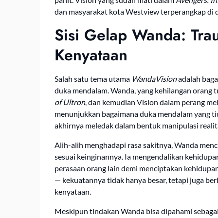
dan masyarakat kota Westview terperangkap di 
Sisi Gelap Wanda: Tra
Kenyataan
Salah satu tema utama
WandaVision
adalah baga
duka mendalam. Wanda, yang kehilangan orang tu
of Ultron
, dan kemudian Vision dalam perang mel
menunjukkan bagaimana duka mendalam yang tida
akhirnya meledak dalam bentuk manipulasi reali
Alih-alih menghadapi rasa sakitnya, Wanda menci
sesuai keinginannya. Ia mengendalikan kehidupa
perasaan orang lain demi menciptakan kehidupan id
— kekuatannya tidak hanya besar, tetapi juga ber
kenyataan.
Meskipun tindakan Wanda bisa dipahami sebagai