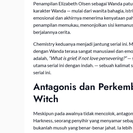
Penampilan Elizabeth Olsen sebagai Wanda patut 
karakter Wanda — mulai dari wanita bahagia, istr
emosional dan akhirnya menerima kenyataan pahi
penampilan memukau, menonjolkan sisi kemanusi
berjalannya cerita.
Chemistry keduanya menjadi jantung serial ini.
dengan Wanda terasa sangat manusiawi dan emosio
adalah,
“What is grief, if not love persevering?”
— 
utama serial ini dengan indah. — sebuah kalimat
serial ini.
Antagonis dan Perkem
Witch
Meskipun pada awalnya tidak mencolok, antagonis
Harkness, seorang penyihir yang menyamar seba
bukanlah musuh yang benar-benar jahat. Ia lebih