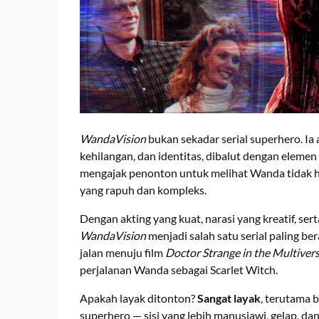
WandaVision
bukan sekadar serial superhero. I
kehilangan, dan identitas, dibalut dengan elemen 
mengajak penonton untuk melihat Wanda tidak ha
yang rapuh dan kompleks.
Dengan akting yang kuat, narasi yang kreatif, s
WandaVision
menjadi salah satu serial paling b
jalan menuju film
Doctor Strange in the Multiver
perjalanan Wanda sebagai Scarlet Witch.
Apakah layak ditonton?
Sangat layak
, terutama b
superhero — sisi yang lebih manusiawi, gelap, da