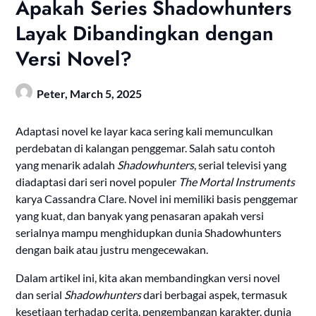
Apakah Series Shadowhunters
Layak Dibandingkan dengan
Versi Novel?
Peter,
March 5, 2025
Adaptasi novel ke layar kaca sering kali memunculkan
perdebatan di kalangan penggemar. Salah satu contoh
yang menarik adalah
Shadowhunters
, serial televisi yang
diadaptasi dari seri novel populer
The Mortal Instruments
karya Cassandra Clare. Novel ini memiliki basis penggemar
yang kuat, dan banyak yang penasaran apakah versi
serialnya mampu menghidupkan dunia Shadowhunters
dengan baik atau justru mengecewakan.
Dalam artikel ini, kita akan membandingkan versi novel
dan serial
Shadowhunters
dari berbagai aspek, termasuk
kesetiaan terhadap cerita, pengembangan karakter, dunia