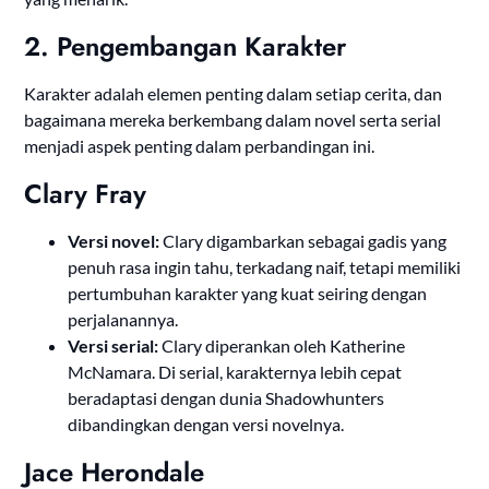
2. Pengembangan Karakter
Karakter adalah elemen penting dalam setiap cerita, dan
bagaimana mereka berkembang dalam novel serta serial
menjadi aspek penting dalam perbandingan ini.
Clary Fray
Versi novel:
Clary digambarkan sebagai gadis yang
penuh rasa ingin tahu, terkadang naif, tetapi memiliki
pertumbuhan karakter yang kuat seiring dengan
perjalanannya.
Versi serial:
Clary diperankan oleh Katherine
McNamara. Di serial, karakternya lebih cepat
beradaptasi dengan dunia Shadowhunters
dibandingkan dengan versi novelnya.
Jace Herondale