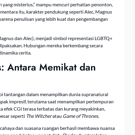
 yang misterius,” mampu mencuri perhatian penonton,
Sementara itu, karakter pendukung seperti Alec, Magnus
a karena penulisan yang lebih kuat dan pengembangan
agnus dan Alec), menjadi simbol representasi LGBTQ+
 dipaksakan. Hubungan mereka berkembang secara
inamika cerita.
s: Antara Memikat dan
 tantangan dalam menampilkan dunia supranatural
tampak impresif, terutama saat menampilkan pertempuran
a efek CGI terasa terbatas dan kurang meyakinkan,
besar seperti
The Witcher
atau
Game of Thrones
.
ta cahaya dan suasana ruangan berhasil membawa nuansa