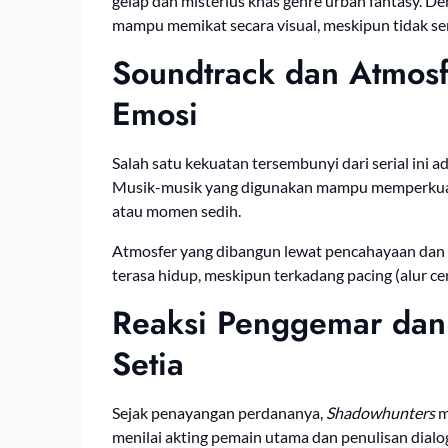
gelap dan misterius khas genre urban fantasy. D
mampu memikat secara visual, meskipun tidak s
Soundtrack dan Atmos
Emosi
Salah satu kekuatan tersembunyi dari serial ini a
Musik-musik yang digunakan mampu memperkuat e
atau momen sedih.
Atmosfer yang dibangun lewat pencahayaan dan 
terasa hidup, meskipun terkadang pacing (alur ceri
Reaksi Penggemar dan K
Setia
Sejak penayangan perdananya,
Shadowhunters
m
menilai akting pemain utama dan penulisan dialo