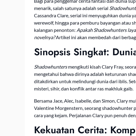
Bagi para penggemar cerita fantasi dan dunia su
menarik, salah satunya adalah serial
Shadowhunt
Cassandra Clare, serial ini menyuguhkan dunia ya
werewolf, hingga para pemburu bayangan atau s
kalangan penonton:
Apakah Shadowhunters layak
novelnya?
Artikel ini akan membedah dari berb
Sinopsis Singkat: Duni
Shadowhunters
mengikuti kisah Clary Fray, seor
mengetahui bahwa dirinya adalah keturunan sh
ditakdirkan untuk melindungi dunia dari iblis. Se
misteri, sihir, dan konflik antar ras makhluk gaib.
Bersama Jace, Alec, Isabelle, dan Simon, Clary m
Valentine Morgenstern, seorang shadowhunter 
cara yang kejam. Perjalanan Clary pun penuh deng
Kekuatan Cerita: Kompl