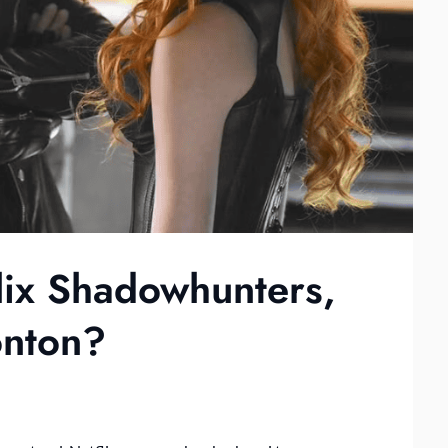
lix Shadowhunters,
onton?