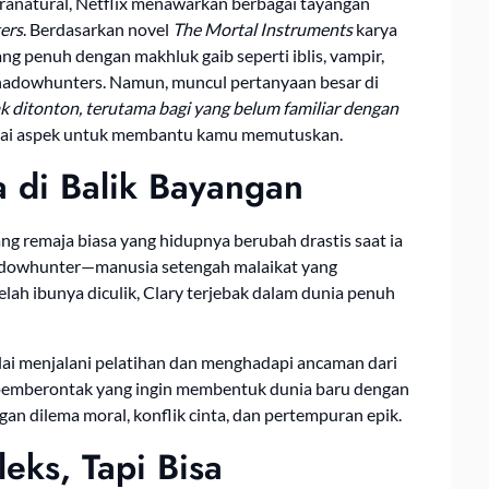
pranatural, Netflix menawarkan berbagai tayangan
ers
. Berdasarkan novel
The Mortal Instruments
karya
ng penuh dengan makhluk gaib seperti iblis, vampir,
hadowhunters. Namun, muncul pertanyaan besar di
 ditonton, terutama bagi yang belum familiar dengan
agai aspek untuk membantu kamu memutuskan.
a di Balik Bayangan
ang remaja biasa yang hidupnya berubah drastis saat ia
adowhunter—manusia setengah malaikat yang
telah ibunya diculik, Clary terjebak dalam dunia penuh
ulai menjalani pelatihan dan menghadapi ancaman dari
pemberontak yang ingin membentuk dunia baru dengan
an dilema moral, konflik cinta, dan pertempuran epik.
eks, Tapi Bisa